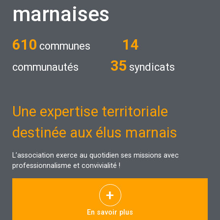
et les marchés publics
marnaises
DÉCEMBRE 2026
610
14
communes
03
NOUVEAU
35
communautés
syndicats
Se préparer à
DÉCEMBRE
l’organisation
d’élections en 2027
10
NOUVEAU
Une expertise territoriale
Se préparer à
DÉCEMBRE
l’organisation
destinée aux élus marnais
d’élections en 2027
L’association exerce au quotidien ses missions avec
professionnalisme et convivialité !
En savoir plus