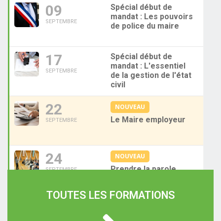
09
Spécial début de
mandat : Les pouvoirs
SEPTEMBRE
de police du maire
17
Spécial début de
mandat : L'essentiel
SEPTEMBRE
de la gestion de l'état
civil
22
NOUVEAU
Le Maire employeur
SEPTEMBRE
24
NOUVEAU
Prendre la parole
SEPTEMBRE
avec aisance et
impact dans l'exercice
TOUTES LES FORMATIONS
de son mandat
29
Spécial début de
mandat : L'essentiel
SEPTEMBRE