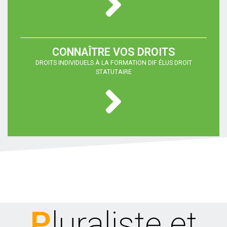
du fonctionnement du
Conseil Municipal
OCTOBRE 2026
CONNAÎTRE VOS DROITS
01
Spécial début de
DROITS INDIVIDUELS À LA FORMATION DIF ÉLUS DROIT
mandat : La commune
STATUTAIRE
OCTOBRE
et les marchés publics
08
Spécial début de
mandat : L'essentiel
OCTOBRE
des finances publiques
locales
15
Spécial début de
mandat : L'essentiel
OCTOBRE
de la gestion de l'état
civil
16
Pluraliste et
Spécial début de
mandat : L'essentiel
OCTOBRE