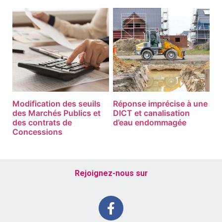
Modification des seuils
Réponse imprécise à une
des Marchés Publics et
DICT et canalisation
des contrats de
d’eau endommagée
Concessions
Rejoignez-nous sur