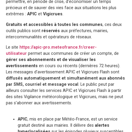
permettre, en période de crise, d’économiser un temps
précieux et de sauver des vies face aux situations les plus
extrêmes :
APIC
et
Vigicrues
.
Gratuits et accessibles à toutes les communes
, ces deux
outils publics sont
r
éservés
aux préfectures, mairies,
intercommunalités et opérateurs de réseaux.
Le site
https://apic-pro.meteofrance.fr/creer-
utilisateur
permet aux communes de créer un compte, de
gérer ses abonnements et de visualiser les
avertissements
en cours ou récents (dernières 72 heures).
Les messages d’avertissement APIC et Vigicrues Flash sont
diffusés automatiquement et simultanément aux abonnés
par SMS, courriel et message vocal
. Le public peut par
ailleurs consulter les services APIC et Vigicrues Flash à partir
des sites Vigilance météorologique et Vigicrues, mais ne peut
pas s’abonner aux avertissements.
APIC
, mis en place par Météo-France, est un service
gratuit destiné aux mairies. Il délivre des
alertes
hyperlocalisées
sur les épisodes pluvieux susceptibles